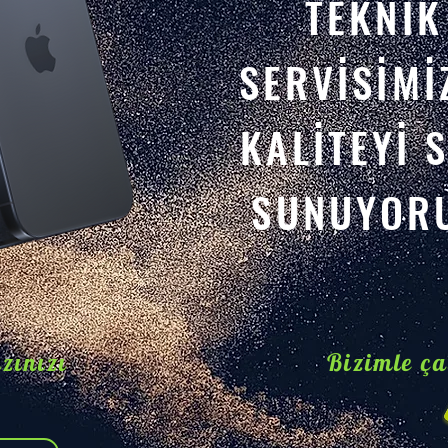
TEKNİK
SERVİSİMİ
KALİTEYİ S
SUNUYORU
zınızı
Bizimle ça