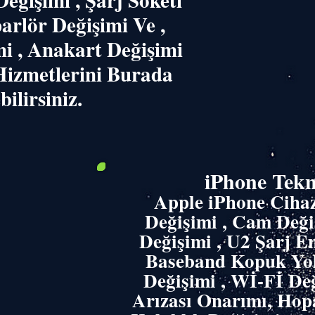
eğişimi , Şarj Soketi
arlör Değişimi Ve ,
mi , Anakart Değişimi
izmetlerini Burada
ilirsiniz.
iPhone Tekn
​Apple iPhone Ciha
Değişimi , Cam Değiş
Değişimi , U2 Şarj En
Baseband Kopuk Yol
Değişimi , Wİ-Fİ De
Arızası Onarımı, Hopa