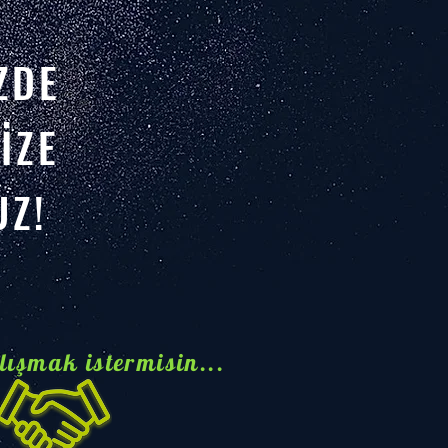
ZDE
İZE
Z!
lışmak istermisin...