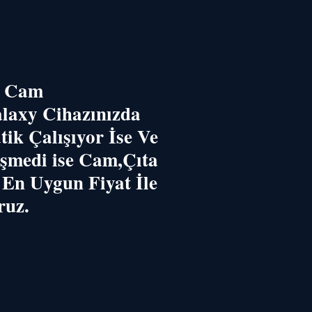
g Cam
laxy Cihazınızda
k Çalışıyor İse Ve
şmedi ise Cam,Çıta
 En Uygun Fiyat İle
ruz.