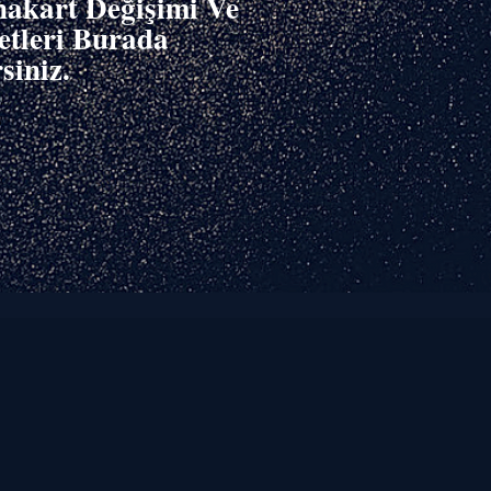
nakart Değişimi Ve
tleri Burada
siniz.