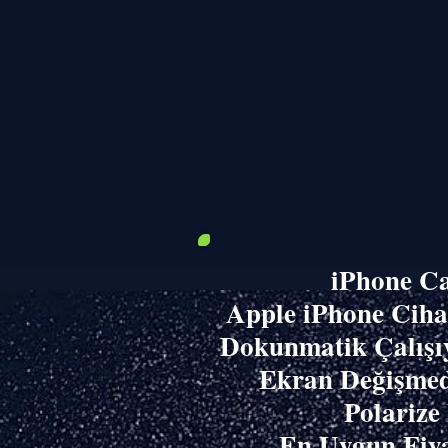
iPhone C
​Apple iPhone Cih
Dokunmatik Çalışı
Ekran Değişmed
Polarize
En Uygun Fiya