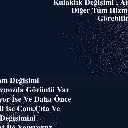
Kulaklık Değişimi , A
Diğer Tüm Hizme
Görebilir
am Değişimi
azınızda Görüntü Var
yor İse Ve Daha Önce
i ise Cam,Çıta Ve
 Değişimini
t İle Yapıyoruz.