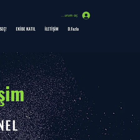
Oturum aç
SEÇ!
EKİBE KATIL
İLETİŞİM
D.Fazla
işim
NEL