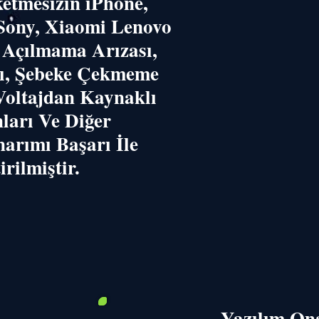
etmesizin iPhone,
Sony, Xiaomi Lenovo
n Açılmama Arızası,
rı, Şebeke Çekmeme
Voltajdan Kaynaklı
ları Ve Diğer
narımı Başarı İle
rilmiştir.
​Yazılım On