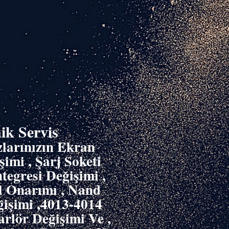
ik Servis
zlarınızın Ekran
imi , Şarj Soketi
tegresi Değişimi ,
 Onarımı , Nand
ğişimi ,4013-4014
rlör Değişimi Ve ,