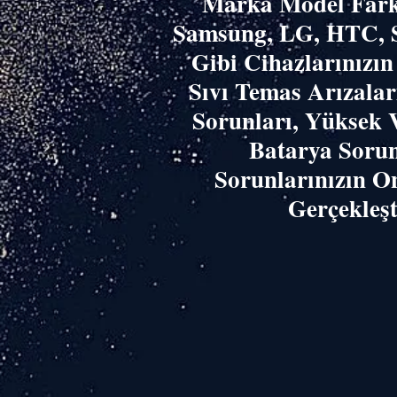
​Marka Model Fark
Samsung, LG, HTC, 
Gibi Cihazlarınızı
Sıvı Temas Arızala
Sorunları, Yüksek 
Batarya Sorun
Sorunlarınızın O
Gerçekleşti